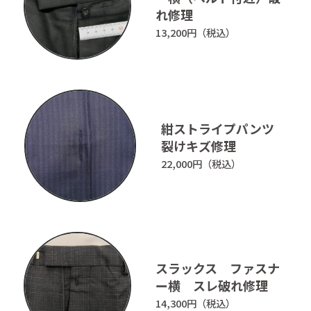
ホーム
かけつぎ事例
れ修理
13,200円（税込）
かけつぎとは
お客様の声
私たちについて
よくあるご質問
料金表
衣類の悩み解決帖
紺ストライプパンツ
裂けキズ修理
ご依頼方法
お知らせ
22,000円（税込）
Instagram(日本語)
Instagram(English)
スラックス ファスナ
特定商取引法に基づく表示
ー横 スレ破れ修理
14,300円（税込）
プライバシーポリシー