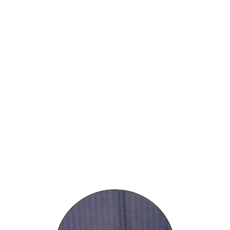
つぎ事例
L
様の声
あるご質問
メ
の悩み解決帖
らせ
0586-23-3