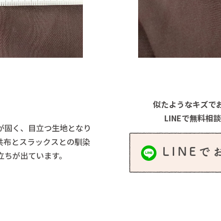
似たようなキズで
LINEで無料相
が固く、目立つ生地となり
共布とスラックスとの馴染
LINE
立ちが出ています。