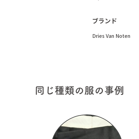
ブランド
Dries Van Noten
ホーム
かけ
かけつぎとは
お客
同じ種類の服の事例
私たちについて
よく
料金表
衣類
ご依頼方法
お知