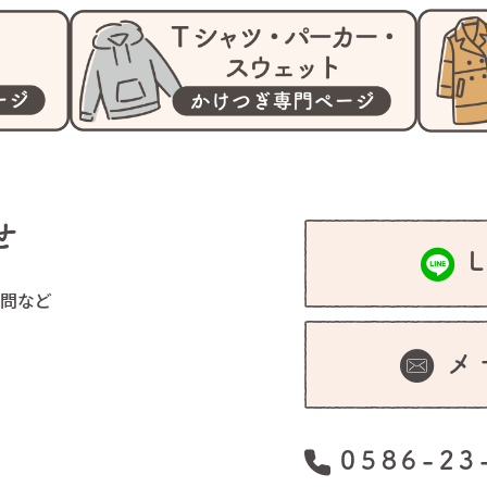
せ
問など
メ
0586-23