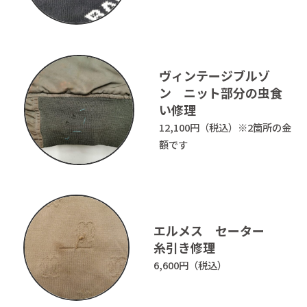
かけつぎとは
お客様の声
私たちについて
よくあるご質問
ヴィンテージブルゾ
ン ニット部分の虫食
料金表
衣類の悩み解決帖
い修理
12,100円（税込）※2箇所の金
ご依頼方法
お知らせ
額です
Instagram(日本語)
Instagram(English)
エルメス セーター
糸引き修理
特定商取引法に基づく表示
6,600円（税込）
プライバシーポリシー