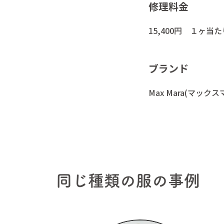
修理料金
15,400円 １ヶ当た
ブランド
Max Mara(マックス
ホーム
かけ
かけつぎとは
お客
私たちについて
よく
同じ種類の服の事例
料金表
衣類
ご依頼方法
お知