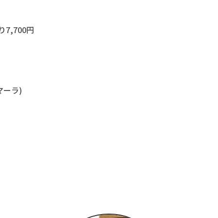
り7,700円
マーラ)
つぎ事例
L
様の声
あるご質問
メ
の悩み解決帖
らせ