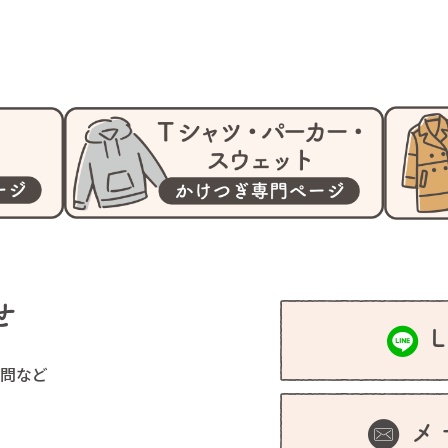
せ
問など
メ